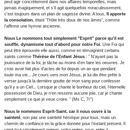
peut agir concrètement dans nos affaires temporelles, mais
jamais magiquement, et s'Il agit quelquefois miraculeusement,
c'est toujours dans un plan de sagesse divine. A tous,
Il apporte
la consolation
, étant "l'hôte très doux de nos âmes", comme
l'affirme une hymne ancienne.
Nous Le nommons tout simplement "Esprit" parce qu'il est
souffle, dynamisme tout d'abord pour notre Foi
. Une Foi qui
peut être éprouvée elle aussi, comme en témoignent certains
saints comme
Thérèse de l'Enfant Jésus
: " N'ayant pas la
jouissance de la foi, je tâche au moins d'en faire les oeuvres. Je
crois avoir fait plus d'actes de foi depuis un an que pendant
toute ma vie... Je cours vers mon Jésus, je lui dis être prête à
verser jusqu'à la dernière goutte de mon sang pour confesser
qu'il y a un Ciel... Lorsque je chante le bonheur du ciel, l'éternelle
possession de Dieu, je n'en ressens aucune joie, car je chante
simplement ce que je veux croire. " (Ms C, 7r°)
Nous le nommons Esprit-Saint, car il nous ouvre à la
sainteté
, non pas une sainteté héroïque pour tous, mais un
chemin de confiance en la grâce donnée pour l'instant présent. Il
vient tout simplement animer notre prière, nous aider à