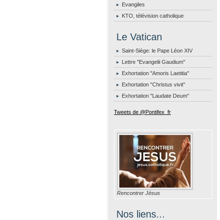
Evangiles
KTO, télévision catholique
Le Vatican
Saint-Siège: le Pape Léon XIV
Lettre "Evangelii Gaudium"
Exhortation "Amoris Laetitia"
Exhortation "Christus vivit"
Exhortation "Laudate Deum"
Tweets de @Pontifex_fr
Rencontrer Jésus
Nos liens...