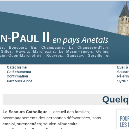
Catéchisme
Eveil à 
Catéchuménat
Solidar
Confirmation
Pèleri
Parcours Alpha
Syrie : 
Quelqu
Le Secours Catholique
: accueil des familles;
accompagnements des personnes défavorisées, sans
emploi, surendettées; soutien alimentaire....