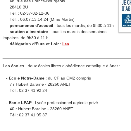
48, rue des Francs-Bourgeois
28410 BU
Tél. : 02-37-82-12-36
Tél. : 06.07.13.14.24 (Mme Martin)
permanence d'accueil
: tous les mardis, de 9h30 à 11h
soutien alimentaire
: tous les mardis des semaines
impaires, de 9h30 à 11 h
délégation d'Eure et Loir
:
lien
______________________________________________________
Les écoles
: deux écoles libres d'obédience catholique à Anet :
-
Ecole Notre-Dame
: du CP au CM2 compris
7 r Hubert Baraine - 28260 ANET
Tél.: 02 37 41 92 24
-
Ecole LPAP
: Lycée professionnel agricole privé
40 r Hubert Baraine - 28260 ANET
Tél.: 02 37 41 95 37