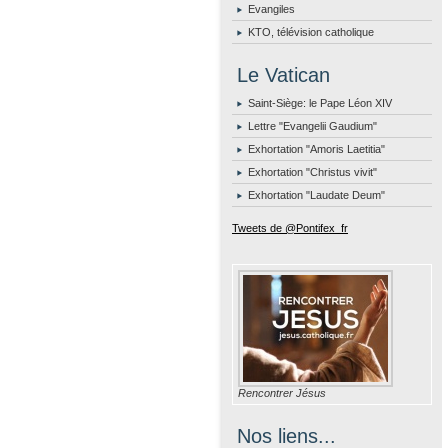
Evangiles
KTO, télévision catholique
Le Vatican
Saint-Siège: le Pape Léon XIV
Lettre "Evangelii Gaudium"
Exhortation "Amoris Laetitia"
Exhortation "Christus vivit"
Exhortation "Laudate Deum"
Tweets de @Pontifex_fr
Rencontrer Jésus
Nos liens...