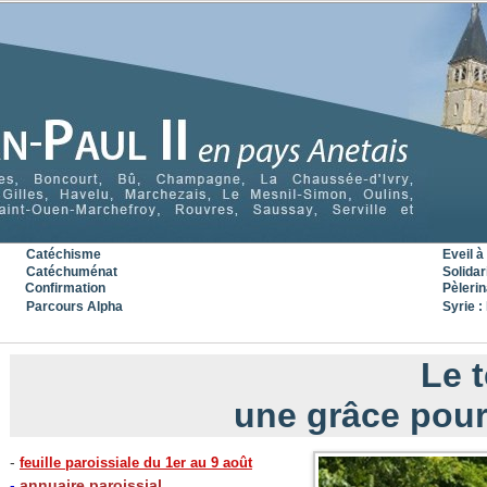
Catéchisme
Eveil à 
Catéchuménat
Solidar
Confirmation
Pèleri
Parcours Alpha
Syrie : 
Le t
une grâce pour
-
feuille paroissiale du 1er au 9 août
-
annuaire paroissial