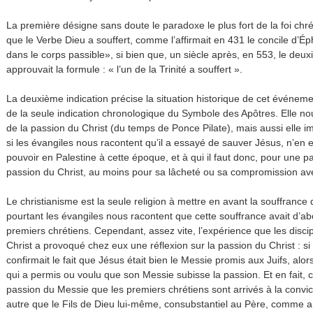
La première désigne sans doute le paradoxe le plus fort de la foi chré
que le Verbe Dieu a souffert, comme l’affirmait en 431 le concile d’Éph
dans le corps passible», si bien que, un siècle après, en 553, le deu
approuvait la formule : « l’un de la Trinité a souffert ».
La deuxième indication précise la situation historique de cet événemen
de la seule indication chronologique du Symbole des Apôtres. Elle n
de la passion du Christ (du temps de Ponce Pilate), mais aussi elle 
si les évangiles nous racontent qu’il a essayé de sauver Jésus, n’en e
pouvoir en Palestine à cette époque, et à qui il faut donc, pour une par
passion du Christ, au moins pour sa lâcheté ou sa compromission ave
Le christianisme est la seule religion à mettre en avant la souffranc
pourtant les évangiles nous racontent que cette souffrance avait d’a
premiers chrétiens. Cependant, assez vite, l’expérience que les discipl
Christ a provoqué chez eux une réflexion sur la passion du Christ : si
confirmait le fait que Jésus était bien le Messie promis aux Juifs, alo
qui a permis ou voulu que son Messie subisse la passion. Et en fait, c
passion du Messie que les premiers chrétiens sont arrivés à la convic
autre que le Fils de Dieu lui-même, consubstantiel au Père, comme a 