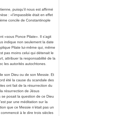
tienne, puisqu’il nous est affirmé
èse : «l’impassible était en effet
xième concile de Constantinople
t «sous Ponce Pilate». Il s’agit
ous indique non seulement la date
implique Pilate lui-même qui, même
st pas moins celui qui détenait le
t, attribuer la responsabilité de la
c les autorités autochtones.
e de son Dieu ou de son Messie. Et
bord été la cause du scandale des
es ont fait de la résurrection du
 la résurrection de Jésus
rs se posait la question de ce Dieu
’est par une méditation sur la
tion que ce Messie n’était pas un
commencé à le dire trois siècles