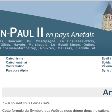
Catéchisme
Eveil à 
Catéchuménat
Solidar
Confirmation
Pèleri
Parcours Alpha
Syrie : 
« Précédent
|
Accueil
|
Suivant »
An
7 – A souffert sous Ponce Pilate...
Cette formule du Symbole des Apôtres nous donne deux indications.