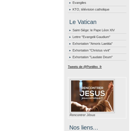
Evangiles
KTO, télévision catholique
Le Vatican
Saint-Siège: le Pape Léon XIV
Lettre "Evangelii Gaudium"
Exhortation "Amoris Laetitia"
Exhortation "Christus vivit"
Exhortation "Laudate Deum"
Tweets de @Pontifex_fr
Rencontrer Jésus
Nos liens...