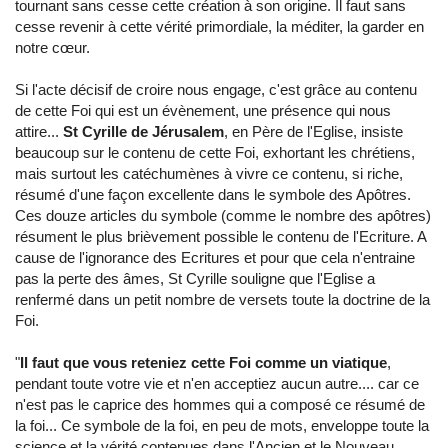
tournant sans cesse cette création à son origine. Il faut sans
cesse revenir à cette vérité primordiale, la méditer, la garder en
notre cœur.
Si l'acte décisif de croire nous engage, c'est grâce au contenu
de cette Foi qui est un évènement, une présence qui nous
attire...
St Cyrille de Jérusalem
, en Père de l'Eglise, insiste
beaucoup sur le contenu de cette Foi, exhortant les chrétiens,
mais surtout les catéchumènes à vivre ce contenu, si riche,
résumé d'une façon excellente dans le symbole des Apôtres.
Ces douze articles du symbole (comme le nombre des apôtres)
résument le plus brièvement possible le contenu de l'Ecriture. A
cause de l'ignorance des Ecritures et pour que cela n'entraine
pas la perte des âmes, St Cyrille souligne que l'Eglise a
renfermé dans un petit nombre de versets toute la doctrine de la
Foi.
"
Il faut que vous reteniez cette Foi comme un viatique
,
pendant toute votre vie et n'en acceptiez aucun autre.... car ce
n'est pas le caprice des hommes qui a composé ce résumé de
la foi... Ce symbole de la foi, en peu de mots, enveloppe toute la
science et la vérité contenues dans l'Ancien et le Nouveau