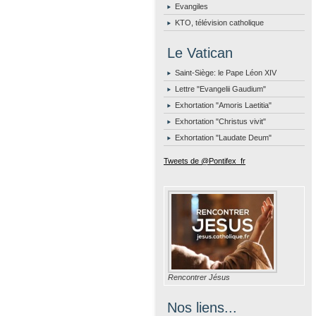
Evangiles
KTO, télévision catholique
Le Vatican
Saint-Siège: le Pape Léon XIV
Lettre "Evangelii Gaudium"
Exhortation "Amoris Laetitia"
Exhortation "Christus vivit"
Exhortation "Laudate Deum"
Tweets de @Pontifex_fr
Rencontrer Jésus
Nos liens...