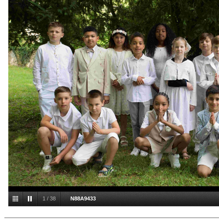
1
/
38
N88A9433