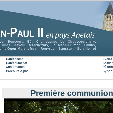
Catéchisme
Eveil à 
Catéchuménat
Solidar
Confirmation
Pèleri
Parcours Alpha
Syrie : 
« Précédent
|
Accueil
|
Suivant »
Première communion, 