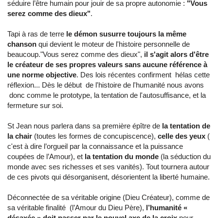
séduire l’être humain pour jouir de sa propre autonomie :
"Vous
serez comme des dieux"
.
Tapi à ras de terre
le démon susurre toujours la même
chanson
qui devient le moteur de l'histoire personnelle de
beaucoup."Vous serez comme des dieux",
il s'agit alors d'être
le créateur de ses propres valeurs sans aucune référence à
une norme objective
. Des lois récentes confirment hélas cette
réflexion... Dès le début de l'histoire de l'humanité nous avons
donc comme le prototype, la tentation de l'autosuffisance, et la
fermeture sur soi.
St Jean nous parlera dans sa première épître de
la tentation de
la chair
(toutes les formes de concupiscence),
celle des yeux
(
c'est à dire l’orgueil par la connaissance et la puissance
coupées de l’Amour), et
la tentation du monde
(la séduction du
monde avec ses richesses et ses vanités). Tout tournera autour
de ces pivots qui désorganisent, désorientent la liberté humaine.
Déconnectée de sa véritable origine (Dieu Créateur), comme de
sa véritable finalité (l’Amour du Dieu Père),
l’humanité «
désaxée » doit passer par le nouvel axe de la croix
pour