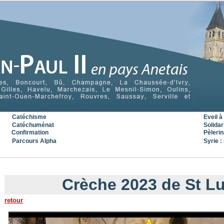
Catéchisme
Eveil à 
Catéchuménat
Solidar
Confirmation
Pèleri
Parcours Alpha
Syrie : 
« Précédent
|
Accueil
|
Suivant »
Crèche 2023 de St Lu
retour