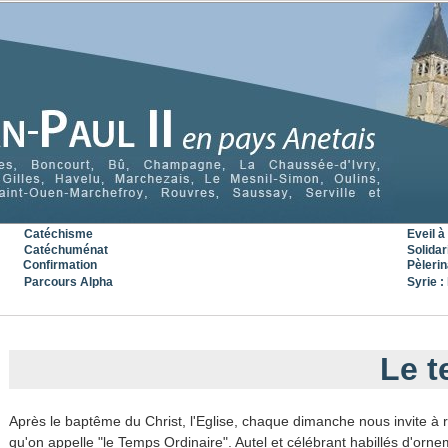
Catéchisme
Eveil à 
Catéchuménat
Solidar
Confirmation
Pèleri
Parcours Alpha
Syrie : 
« Précédent
|
Accueil
|
Suivant »
​Le 
Après le baptême du Christ, l'Eglise, chaque dimanche nous invite à r
qu'on appelle "le Temps Ordinaire". Autel et célébrant habillés d'orne