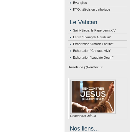
Evangiles
KTO, télévision catholique
Le Vatican
Saint-Siège: le Pape Léon XIV
Lettre "Evangelii Gaudium"
Exhortation "Amoris Laetitia"
Exhortation "Christus vivit"
Exhortation "Laudate Deum"
Tweets de @Pontifex_fr
Rencontrer Jésus
Nos liens...