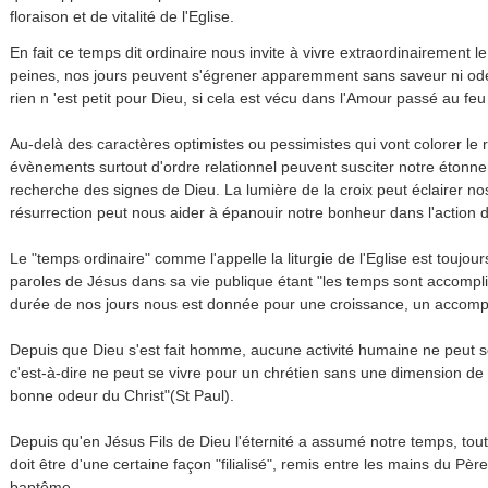
floraison et de vitalité de l'Eglise.
En fait ce temps dit ordinaire nous invite à vivre extraordinairement l
peines, nos jours peuvent s'égrener apparemment sans saveur ni od
rien n 'est petit pour Dieu, si cela est vécu dans l'Amour passé au feu 
Au-delà des caractères optimistes ou pessimistes qui vont colorer le re
évènements surtout d'ordre relationnel peuvent susciter notre étonne
recherche des signes de Dieu. La lumière de la croix peut éclairer n
résurrection peut nous aider à épanouir notre bonheur dans l'action 
Le "temps ordinaire" comme l'appelle la liturgie de l'Eglise est toujo
paroles de Jésus dans sa vie publique étant "les temps sont accompli
durée de nos jours nous est donnée pour une croissance, un accomp
Depuis que Dieu s'est fait homme, aucune activité humaine ne peut s
c'est-à-dire ne peut se vivre pour un chrétien sans une dimension de 
bonne odeur du Christ"(St Paul).
Depuis qu'en Jésus Fils de Dieu l'éternité a assumé notre temps, to
doit être d'une certaine façon "filialisé", remis entre les mains du Pè
baptême.