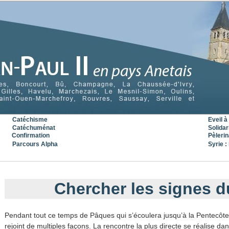
Catéchisme
Eveil à 
Catéchuménat
Solidar
Confirmation
Pèleri
Parcours Alpha
Syrie : 
« Précédent
|
Accueil
|
Suivant »
​Chercher les signes d
Pendant tout ce temps de Pâques qui s’écoulera jusqu’à la Pentecôte
rejoint de multiples façons. La rencontre la plus directe se réalise dan