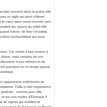
e bien souvent dans la prière elle
t pas un aigle qui peut s’élever
 et le cœur sans cesse tournés vers
mulent les rayons du soleil elle
quand même, de fixer l’invisible
adoration eucharistique qui nous
mes. Car certes il faut revenir à
 divine, mais certains de nos
se décentrer d’eux-mêmes et de
C’est pourquoi en ce temps pascal,
aristique.
ses apparences extérieures se
eleine. Celle-ci fait l’expérience
e jardinier ; comme pour elle,
, et sur nos routes d'Emmaüs Il
 de signes qui révèlent le
e et surtout de Sa parole, la Parole