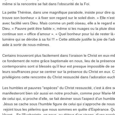
même si la rencontre se fait dans l’obscurité de la Foi.
La petite Thérèse, dans une magnifique parabole, insiste pour dire qu
trouve son bonheur « à fixer son regard sur le soleil divin. » Elle n’es
avec facilité vers Dieu. Mais comme un petit oiseau, elle a le regard
Dieu. « Pauvre petit être faible », même si les nuages ou la pluie dissi
continue son « office d’amour ». « Quel bonheur pour lui de rester là 
lumière qui se dérobe à sa foi !!! » Cette attitude justifie la joie de l’
aide à sortir de nous-mêmes.
Certains trouveront plus facilement dans l’oraison le Christ en eux-mê
ce fondement de notre grâce baptismale en nous, lieu de la présence
contemporains sont si blessés qu’il leur est presque impossible de 
leurs souffrances pour se centrer sur la présence du Christ en eux. 
privilégions cette rencontre du Christ ressuscité dans l’adoration euch
Les humbles et pauvres "espèces" du Christ ressuscité, c'est à dire 
manifesteront bien sûr aussi en notre prochain, comme pour Marie-Mad
de celui qui, si proche d'elle, se fait deviner sous l'aspect d'un humbl
Jésus se cache sous l’humble figure de celui qui s'approche de nous
rejoint tous les pèlerins que nous sommes en quête d'Espérance. Que
Vivant... En l'Eucharistie, en nous, au détour d’un visage, d’une parol