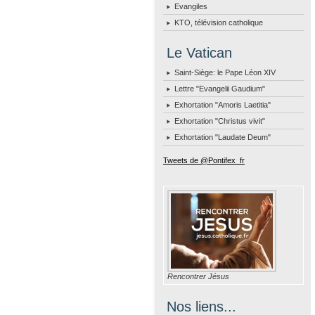
Evangiles
KTO, télévision catholique
Le Vatican
Saint-Siège: le Pape Léon XIV
Lettre "Evangelii Gaudium"
Exhortation "Amoris Laetitia"
Exhortation "Christus vivit"
Exhortation "Laudate Deum"
Tweets de @Pontifex_fr
Rencontrer Jésus
Nos liens...