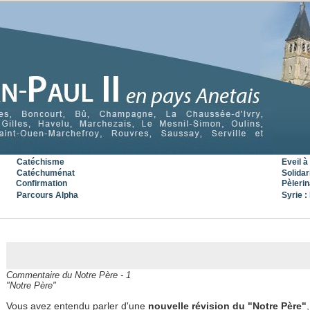
Catéchisme
Eveil à 
Catéchuménat
Solidar
Confirmation
Pèleri
Parcours Alpha
Syrie : 
« Précédent
|
Accueil
|
Suivant »
Commentaire du Notre Père - 1
"Notre Père"
Vous avez entendu parler d'une
nouvelle révision du "Notre Père"