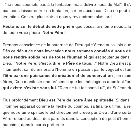
: "ne nous soumets pas à la tentation, mais délivre-nous du Mal". Il 
pas nous laisser entrer en tentation, car en aucun cas Dieu ne peut
tentation. Ce sera plus clair et nous y reviendrons plus tard.
Restons sur le début de cette prière
que Jésus lui-même nous a lai
de toute vraie prière:
Notre Père !
Prenons conscience de la paternité de Dieu qui s'étend aussi loin que 
Dès ce début de notre invocation
nous sommes conviés à nous dé
nous rendre solidaires de toute l'humanité
qui est soutenue dans l
Dieu.
"Notre Père, c'est à dire le Père de tous..."
Notre Dieu n'est p
l'humanité, car du minéral à l'homme en passant par le végétal et l'a
l'être par une puissance de création et de conservation
; en main
êtres, Dieu manifeste une présence que les théologiens appellent "
qui existe n'existe sans lui.
"Rien ne fut fait sans Lui", dit St Jean 
Plus profondément
Dieu est Père de notre âme spirituelle
. Si dans
l'homme apparaît comme la flèche du cosmos, sa finalité ultime, la ré
que notre âme spirituelle est directement créée par Dieu ; d'une cert
Père répond au désir des parents dans la conception du petit d'homm
humaine, dans le corps préformé...