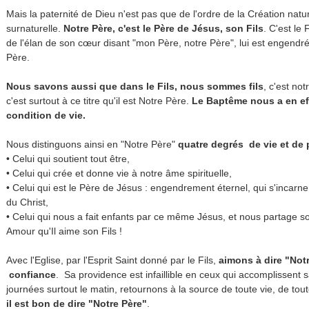
Mais la paternité de Dieu n'est pas que de l'ordre de la Création nature
surnaturelle.
Notre Père, c'est le Père de Jésus, son Fils
. C'est le 
de l'élan de son cœur disant "mon Père, notre Père", lui est engendré
Père.
Nous savons aussi que dans le Fils, nous sommes fils
, c'est no
c'est surtout à ce titre qu'il est Notre Père.
Le Baptême nous a en ef
condition de vie.
Nous distinguons ainsi en "Notre Père"
quatre degrés de vie et de 
•
Celui qui soutient tout être,
•
Celui qui crée et donne vie à notre âme spirituelle,
•
Celui qui est le Père de Jésus : engendrement éternel, qui s'incarne
du Christ,
•
Celui qui nous a fait enfants par ce même Jésus, et nous partage 
Amour qu'Il aime son Fils !
Avec l'Eglise, par l'Esprit Saint donné par le Fils,
aimons à dire "Notr
confiance
. Sa providence est infaillible en ceux qui accomplissent
journées surtout le matin, retournons à la source de toute vie, de tou
il est bon de dire "Notre Père"
.